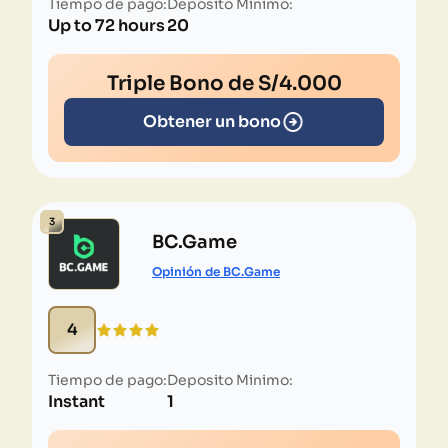
Tiempo de pago:
Deposito Minimo:
Up to 72 hours
20
Triple Bono de S/4.000
Obtener un bono
BC.Game
Opinión de BC.Game
4
Tiempo de pago:
Deposito Minimo:
Instant
1