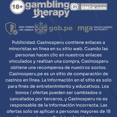
Publicidad: Casinosperu contiene enlaces a
minoristas en línea en su sitio web. Cuando las
personas hacen clic en nuestros enlaces
vinculados y realizan una compra, Casinosperu
obtiene una recompensa de nuestros socios.
Casinosperu.pe es un sitio de comparación de
casinos en línea. La información en el sitio es solo
para fines de entretenimiento y educativos. Los
bonos / ofertas pueden ser cambiados o
cancelados por terceros, y Casinosperu no es
responsable de la información incorrecta. Las
ofertas solo se aplican a personas mayores de 18