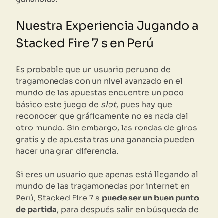
Nuestra Experiencia Jugando a
Stacked Fire 7 s en Perú
Es probable que un usuario peruano de
tragamonedas con un nivel avanzado en el
mundo de las apuestas encuentre un poco
básico este juego de
slot
, pues hay que
reconocer que gráficamente no es nada del
otro mundo. Sin embargo, las rondas de giros
gratis y de apuesta tras una ganancia pueden
hacer una gran diferencia.
Si eres un usuario que apenas está llegando al
mundo de las tragamonedas por internet en
Perú, Stacked Fire 7 s
puede ser un buen punto
de partida
, para después salir en búsqueda de