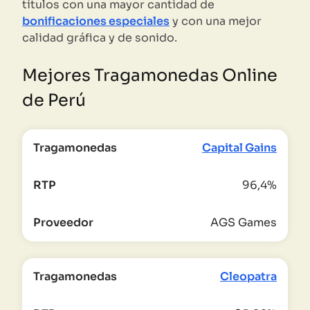
títulos con una mayor cantidad de
bonificaciones especiales
y con una mejor
calidad gráfica y de sonido.
Mejores Tragamonedas Online
de Perú
Tragamonedas
Capital Gains
RTP
96,4%
Proveedor
AGS Games
Tragamonedas
Cleopatra