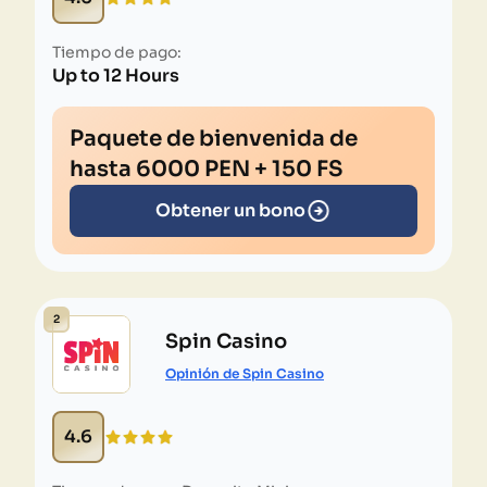
Tiempo de pago:
Up to 12 Hours
Paquete de bienvenida de
hasta 6000 PEN + 150 FS
Obtener un bono
Spin Casino
Opinión de Spin Casino
4.6