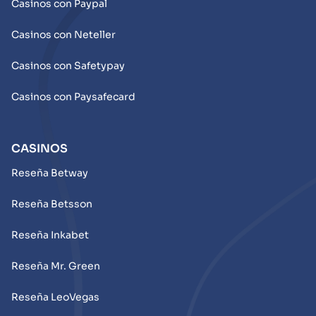
Casinos con Paypal
Casinos con Neteller
Casinos con Safetypay
Casinos con Paysafecard
CASINOS
Reseña Betway
Reseña Betsson
Reseña Inkabet
Reseña Mr. Green
Reseña LeoVegas