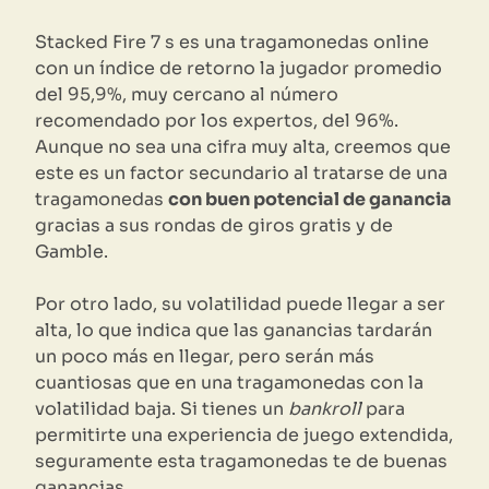
Stacked Fire 7 s es una tragamonedas online
con un índice de retorno la jugador promedio
del 95,9%, muy cercano al número
recomendado por los expertos, del 96%.
Aunque no sea una cifra muy alta, creemos que
este es un factor secundario al tratarse de una
tragamonedas
con buen potencial de ganancia
gracias a sus rondas de giros gratis y de
Gamble.
Por otro lado, su volatilidad puede llegar a ser
alta, lo que indica que las ganancias tardarán
un poco más en llegar, pero serán más
cuantiosas que en una tragamonedas con la
volatilidad baja. Si tienes un
bankroll
para
permitirte una experiencia de juego extendida,
seguramente esta tragamonedas te de buenas
ganancias.