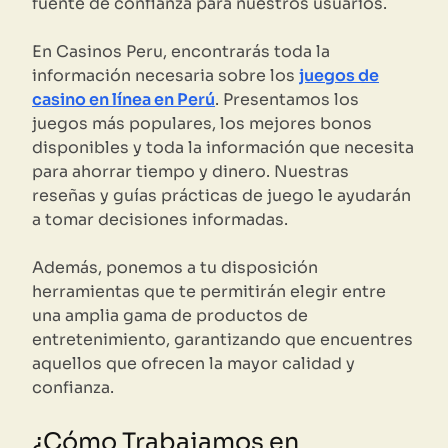
fuente de confianza para nuestros usuarios.
En Casinos Peru, encontrarás toda la
información necesaria sobre los
juegos de
casino en línea en Perú
. Presentamos los
juegos más populares, los mejores bonos
disponibles y toda la información que necesita
para ahorrar tiempo y dinero. Nuestras
reseñas y guías prácticas de juego le ayudarán
a tomar decisiones informadas.
Además, ponemos a tu disposición
herramientas que te permitirán elegir entre
una amplia gama de productos de
entretenimiento, garantizando que encuentres
aquellos que ofrecen la mayor calidad y
confianza.
¿Cómo Trabajamos en