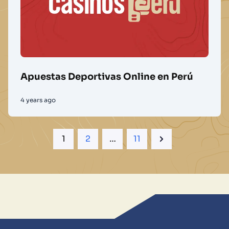
Apuestas Deportivas Online en Perú
4 years ago
1
2
…
11