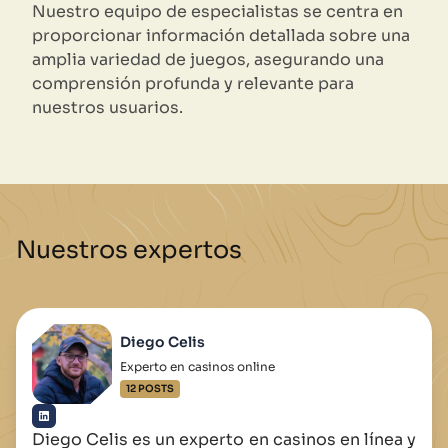
Nuestro equipo de especialistas se centra en
proporcionar información detallada sobre una
amplia variedad de juegos, asegurando una
comprensión profunda y relevante para
nuestros usuarios.
Nuestros expertos
Diego Celis
Experto en casinos online
12 POSTS
Diego Celis es un experto en casinos en línea y