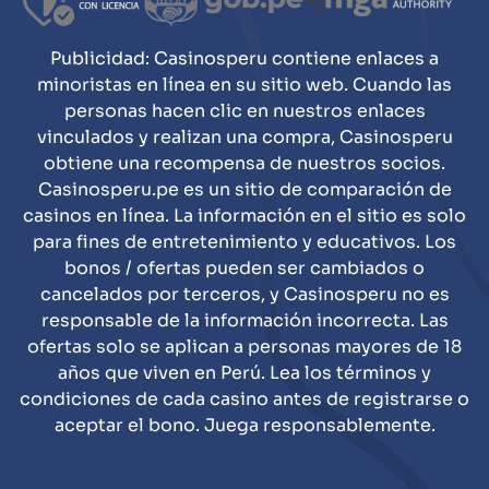
Publicidad: Casinosperu contiene enlaces a
minoristas en línea en su sitio web. Cuando las
personas hacen clic en nuestros enlaces
vinculados y realizan una compra, Casinosperu
obtiene una recompensa de nuestros socios.
Casinosperu.pe es un sitio de comparación de
casinos en línea. La información en el sitio es solo
para fines de entretenimiento y educativos. Los
bonos / ofertas pueden ser cambiados o
cancelados por terceros, y Casinosperu no es
responsable de la información incorrecta. Las
ofertas solo se aplican a personas mayores de 18
años que viven en Perú. Lea los términos y
condiciones de cada casino antes de registrarse o
aceptar el bono. Juega responsablemente.