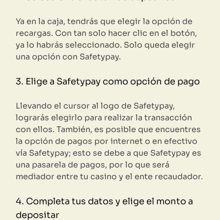
Ya en la caja, tendrás que elegir la opción de
recargas. Con tan solo hacer clic en el botón,
ya lo habrás seleccionado. Solo queda elegir
una opción con Safetypay.
3. Elige a Safetypay como opción de pago
Llevando el cursor al logo de Safetypay,
lograrás elegirlo para realizar la transacción
con ellos. También, es posible que encuentres
la opción de pagos por internet o en efectivo
vía Safetypay; esto se debe a que Safetypay es
una pasarela de pagos, por lo que será
mediador entre tu casino y el ente recaudador.
4. Completa tus datos y elige el monto a
depositar