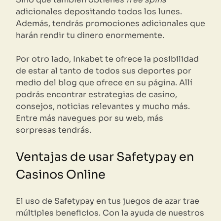
adicionales depositando todos los lunes.
Además, tendrás promociones adicionales que
harán rendir tu dinero enormemente.
Por otro lado, Inkabet te ofrece la posibilidad
de estar al tanto de todos sus deportes por
medio del blog que ofrece en su página. Allí
podrás encontrar estrategias de casino,
consejos, noticias relevantes y mucho más.
Entre más navegues por su web, más
sorpresas tendrás.
Ventajas de usar Safetypay en
Casinos Online
El uso de Safetypay en tus juegos de azar trae
múltiples beneficios. Con la ayuda de nuestros