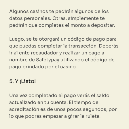
Algunos casinos te pedirán algunos de los
datos personales. Otras, simplemente te
pedirán que completes el monto a depositar.
Luego, se te otorgará un código de pago para
que puedas completar la transacción. Deberás
ir al ente recaudador y realizar un pago a
nombre de Safetypay utilizando el código de
pago brindado por el casino.
5. Y ¡Listo!
Una vez completado el pago verás el saldo
actualizado en tu cuenta. El tiempo de
acreditación es de unos pocos segundos, por
lo que podrás empezar a girar la ruleta.