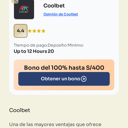
Coolbet
Opinión de Coolbet
4.4
Tiempo de pago:
Deposito Minimo:
Up to 12 Hours
20
Bono del 100% hasta S/400
Obtener un bono
Coolbet
Una de las mayores ventajas que ofrece