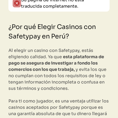
traducida completamente.
¿Por qué Elegir Casinos con
Safetypay en Perú?
Al elegir un casino con Safetypay, estás
eligiendo calidad. Ya que
esta plataforma de
pago se asegura de investigar a fondo los
comercios con los que trabaja,
y evita los que
no cumplan con todos los requisitos de ley o
tengan información incompleta o confusa en
sus términos y condiciones.
Para ti como jugador, es una ventaja utilizar los
casinos aceptados por Safetypay porque es
una garantía absoluta de que tu dinero llegará