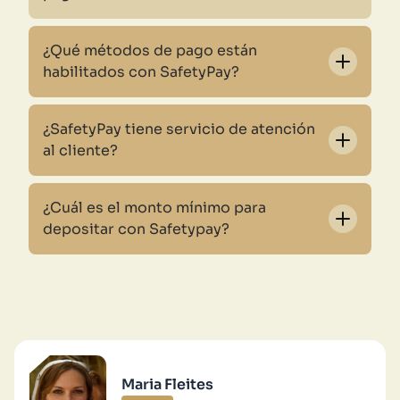
¿Qué métodos de pago están
habilitados con SafetyPay?
¿SafetyPay tiene servicio de atención
al cliente?
¿Cuál es el monto mínimo para
depositar con Safetypay?
Maria Fleites