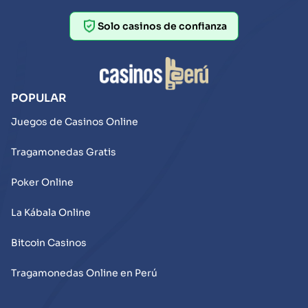
Solo casinos de confianza
POPULAR
Juegos de Casinos Online
Tragamonedas Gratis
Poker Online
La Kábala Online
Bitcoin Casinos
Tragamonedas Online en Perú