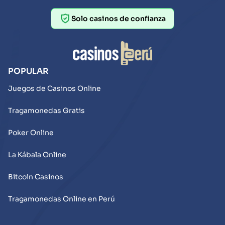
Solo casinos de confianza
POPULAR
Juegos de Casinos Online
Tragamonedas Gratis
Poker Online
La Kábala Online
Bitcoin Casinos
Tragamonedas Online en Perú