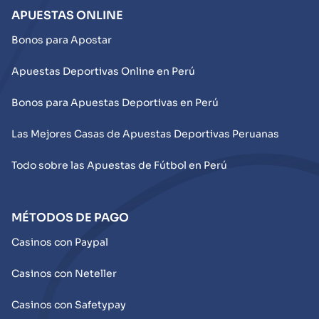
APUESTAS ONLINE
Bonos para Apostar
Apuestas Deportivas Online en Perú
Bonos para Apuestas Deportivas en Perú
Las Mejores Casas de Apuestas Deportivas Peruanas
Todo sobre las Apuestas de Fútbol en Perú
MÉTODOS DE PAGO
Casinos con Paypal
Casinos con Neteller
Casinos con Safetypay