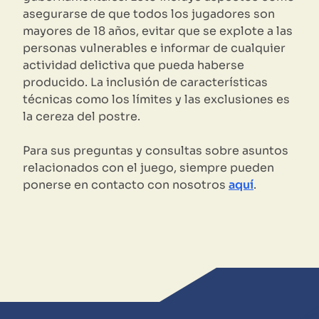
asegurarse de que todos los jugadores son
mayores de 18 años, evitar que se explote a las
personas vulnerables e informar de cualquier
actividad delictiva que pueda haberse
producido. La inclusión de características
técnicas como los límites y las exclusiones es
la cereza del postre.
Para sus preguntas y consultas sobre asuntos
relacionados con el juego, siempre pueden
ponerse en contacto con nosotros
aquí
.