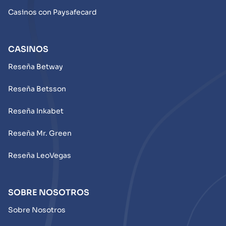
Casinos con Paysafecard
CASINOS
Reseña Betway
Reseña Betsson
Reseña Inkabet
Reseña Mr. Green
Reseña LeoVegas
SOBRE NOSOTROS
Sobre Nosotros