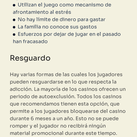
Utilizan el juego como mecanismo de
afrontamiento al estrés
No hay límite de dinero para gastar
La familia no conoce sus gastos
Esfuerzos por dejar de jugar en el pasado
han fracasado
Resguardo
Hay varias formas de las cuales los jugadores
pueden resguardarse en lo que respecta la
adicción. La mayoría de los casinos ofrecen un
periodo de autoexclusión. Todos los casinos
que recomendamos tienen esta opción, que
permite a los jugadores bloquearse del casino
durante 6 meses a un año. Esto no se puede
romper y el jugador no recibirá ningún
material promocional durante este tiempo.