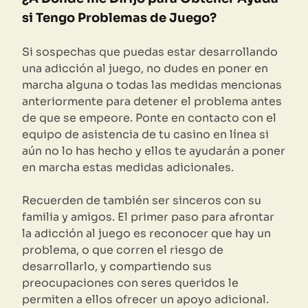
si Tengo Problemas de Juego?
Si sospechas que puedas estar desarrollando
una adicción al juego, no dudes en poner en
marcha alguna o todas las medidas mencionas
anteriormente para detener el problema antes
de que se empeore. Ponte en contacto con el
equipo de asistencia de tu casino en línea si
aún no lo has hecho y ellos te ayudarán a poner
en marcha estas medidas adicionales.
Recuerden de también ser sinceros con su
familia y amigos. El primer paso para afrontar
la adicción al juego es reconocer que hay un
problema, o que corren el riesgo de
desarrollarlo, y compartiendo sus
preocupaciones con seres queridos le
permiten a ellos ofrecer un apoyo adicional.