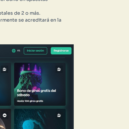
tales de 2 o más.
ormente se acreditará en la