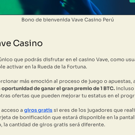
Bono de bienvenida Vave Casino Perú
ave Casino
 único que podrás disfrutar en el casino Vave, como us
e activar en la Rueda de la Fortuna.
orcionar más emoción al proceso de juego o apuestas, 
a oportunidad de ganar el gran premio de 1 BTC.
Incluso
tras ofertas que pueden mejorar tu estatus en el progr
s acceso a
giros gratis
si eres de los jugadores que real
rjeta de bonificación que estará disponible en la pantal
 la cantidad de giros gratis será diferente.