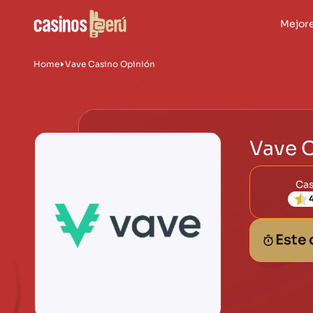
Mejore
Home
Vave Casino Opinión
Vave 
Cas
Este 