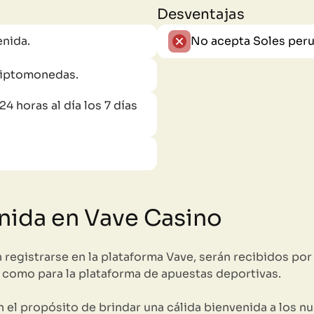
Desventajas
nida.
No acepta Soles peru
riptomonedas.
4 horas al día los 7 días
nida en Vave Casino
registrarse en la plataforma Vave, serán recibidos por
o como para la plataforma de apuestas deportivas.
el propósito de brindar una cálida bienvenida a los 