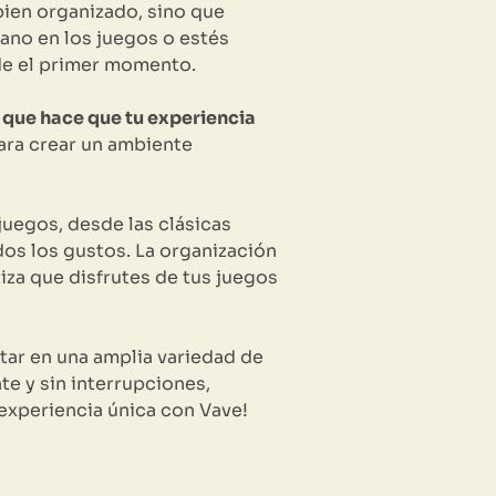
bien organizado, sino que
ano en los juegos o estés
sde el primer momento.
 que hace que tu experiencia
para crear un ambiente
juegos, desde las clásicas
os los gustos. La organización
tiza que disfrutes de tus juegos
tar en una amplia variedad de
e y sin interrupciones,
 experiencia única con Vave!