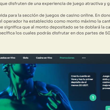
 que disfruten de una experiencia de juego atractiva y g
nida para la sección de juegos de casino online. En don
 el operador ha establecido como monto máximo la cant
 significa que al monto depositado se te doblará la ca
cífica los cuales podrás disfrutar en dos partes de 50