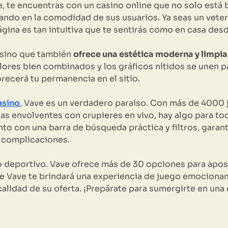
, te encuentras con un casino online que no solo está 
ndo en la comodidad de sus usuarios. Ya seas un veter
ágina es tan intuitiva que te sentirás como en casa de
, sino que también
ofrece una estética moderna y limpia
olores bien combinados y los gráficos nítidos se unen 
recerá tu permanencia en el sitio.
asino
, Vave es un verdadero paraíso. Con más de 4000 
s envolventes con crupieres en vivo, hay algo para tod
nto con una barra de búsqueda práctica y filtros, garan
n complicaciones.
 deportivo. Vave ofrece más de 30 opciones para apos
e Vave te brindará una experiencia de juego emocionant
calidad de su oferta. ¡Prepárate para sumergirte en una