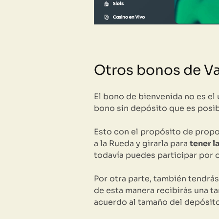
Otros bonos de V
El bono de bienvenida no es el
bono sin depósito que es posibl
Esto con el propósito de prop
a la Rueda y girarla para
tener l
todavía puedes participar por o
Por otra parte, también tendrá
de esta manera recibirás una ta
acuerdo al tamaño del depósito,