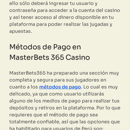
ello sólo deberá ingresar tu usuario y
contraseña para acceder a la cuenta del casino
y así tener acceso al dinero disponible en tu
plataforma para poder realizar las jugadas y
apuestas.
Métodos de Pago en
MasterBets 365 Casino
MasterBets365 ha preparado una sección muy
completa y segura para sus jugadores en
cuanto a los
métodos de pago
. Lo cual es muy
delicado, ya que como usuario utilizarás
alguno de los medios de pago para realizar tus
depósitos y retiros en la plataforma. Por lo que
requieres que el método de pago sea
totalmente confiable, así que las opciones que
ha habilitado para usuarios de Perú son: