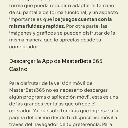
forma que pueda reducir o adaptar el tamaño
de su pantalla de forma funcional; y un aspecto
importante es que
los juegos cuentan con la
misma fluidez y rapidez.
Por otra parte, las
imágenes y gráficos se pueden disfrutar de la
misma manera que lo aprecias desde tu
computador.
Descargar la App de MasterBets 365
Casino
Para disfrutar de la versión móvil de
MasterBets365 no es necesario descargar
algún programa o aplicación móvil, esta es una
de las grandes ventajas que ofrece el
operador. Ya que solo tendrás que ingresar a la
página del casino desde tu dispositivo móvil a
través del navegador de tu preferencia. Para