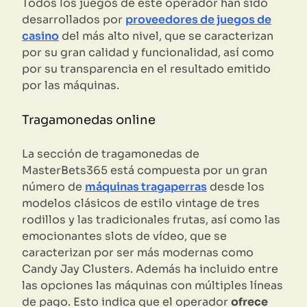
Todos los juegos de este operador han sido
desarrollados por
proveedores de juegos de
casino
del más alto nivel, que se caracterizan
por su gran calidad y funcionalidad, así como
por su transparencia en el resultado emitido
por las máquinas.
Tragamonedas online
La sección de tragamonedas de
MasterBets365 está compuesta por un gran
número de
máquinas tragaperras
desde los
modelos clásicos de estilo vintage de tres
rodillos y las tradicionales frutas, así como las
emocionantes slots de vídeo, que se
caracterizan por ser más modernas como
Candy Jay Clusters. Además ha incluido entre
las opciones las máquinas con múltiples líneas
de pago. Esto indica que el operador
ofrece