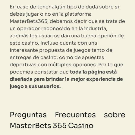
En caso de tener algún tipo de duda sobre si
debes jugar o no en la plataforma
MasterBets365, debemos decir que se trata de
un operador reconocido en la industria,
además los usuarios dan una buena opinión de
este casino. Incluso cuenta con una
interesante propuesta de juegos tanto de
entregas de casino, como de apuestas
deportivas con múltiples opciones. Por lo que
podemos constatar que
toda la página está
diseñada para brindar la mejor experiencia de
juego a sus usuarios.
Preguntas Frecuentes sobre
MasterBets 365 Casino