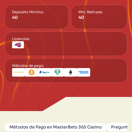
Deposito Minimo:
Min. Retirada:
40
40
Licencias:
Métodos de pago:
Métodos de Pago en MasterBets 365 Casino
Preguntas