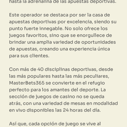
hasta la adrenalina de las apuestas deportivas.
Este operador se destaca por ser la casa de
apuestas deportivas por excelencia, siendo su
punto fuerte innegable. No solo ofrece los
juegos favoritos, sino que se enorgullece de
brindar una amplia variedad de oportunidades
de apuestas, creando una experiencia única
para sus clientes.
Con más de 40 disciplinas deportivas, desde
las más populares hasta las más peculiares,
MasterBets365 se convierte en el refugio
perfecto para los amantes del deporte. La
sección de juegos de casino no se queda
atrás, con una variedad de mesas en modalidad
en vivo disponibles las 24 horas del día.
Así que, cada opción de juego se vive al