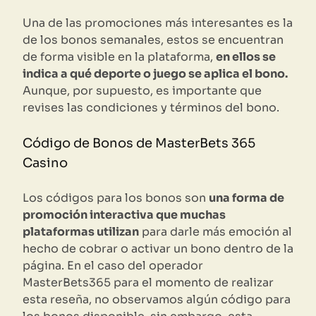
Una de las promociones más interesantes es la
de los bonos semanales, estos se encuentran
de forma visible en la plataforma,
en ellos se
indica a qué deporte o juego se aplica el bono.
Aunque, por supuesto, es importante que
revises las condiciones y términos del bono.
Código de Bonos de MasterBets 365
Casino
Los códigos para los bonos son
una forma de
promoción interactiva que muchas
plataformas utilizan
para darle más emoción al
hecho de cobrar o activar un bono dentro de la
página. En el caso del operador
MasterBets365 para el momento de realizar
esta reseña, no observamos algún código para