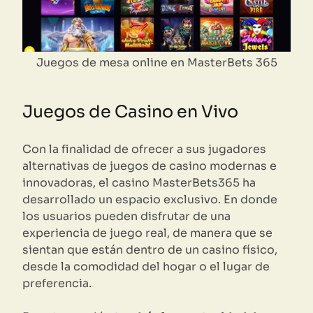
Juegos de mesa online en MasterBets 365
Juegos de Casino en Vivo
Con la finalidad de ofrecer a sus jugadores
alternativas de juegos de casino modernas e
innovadoras, el casino MasterBets365 ha
desarrollado un espacio exclusivo. En donde
los usuarios pueden disfrutar de una
experiencia de juego real, de manera que se
sientan que están dentro de un casino físico,
desde la comodidad del hogar o el lugar de
preferencia.