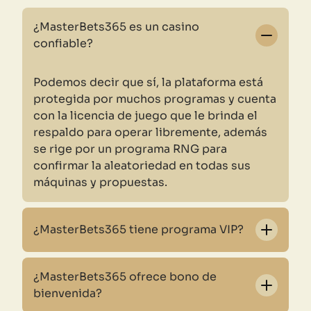
¿MasterBets365 es un casino
confiable?
Podemos decir que sí, la plataforma está
protegida por muchos programas y cuenta
con la licencia de juego que le brinda el
respaldo para operar libremente, además
se rige por un programa RNG para
confirmar la aleatoriedad en todas sus
máquinas y propuestas.
¿MasterBets365 tiene programa VIP?
¿MasterBets365 ofrece bono de
bienvenida?