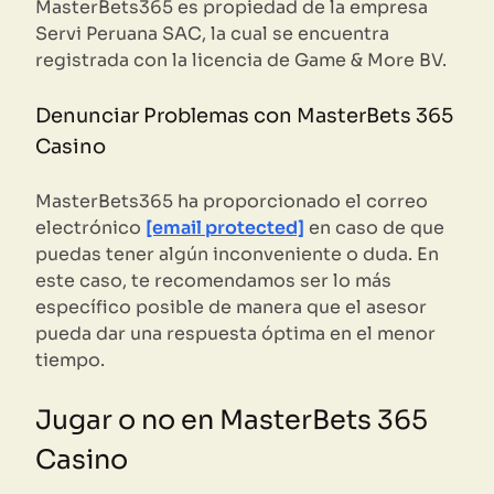
MasterBets365 es propiedad de la empresa
Servi Peruana SAC, la cual se encuentra
registrada con la licencia de Game & More BV.
Denunciar Problemas con MasterBets 365
Casino
MasterBets365 ha proporcionado el correo
electrónico
[email protected]
en caso de que
puedas tener algún inconveniente o duda. En
este caso, te recomendamos ser lo más
específico posible de manera que el asesor
pueda dar una respuesta óptima en el menor
tiempo.
Jugar o no en MasterBets 365
Casino