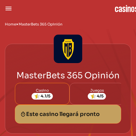
Home
MasterBets 365 Opinión
MasterBets 365 Opinión
Casino
Juegos
4.1/5
4/5
Este casino llegará pronto