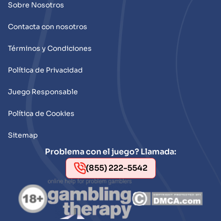
Sobre Nosotros
Contacta con nosotros
Términos y Condiciones
Política de Privacidad
Juego Responsable
Política de Cookies
Sitemap
Problema con el juego? Llamada:
(855) 222-5542