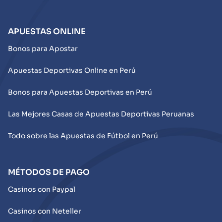
APUESTAS ONLINE
Bonos para Apostar
Apuestas Deportivas Online en Perú
Bonos para Apuestas Deportivas en Perú
Las Mejores Casas de Apuestas Deportivas Peruanas
Todo sobre las Apuestas de Fútbol en Perú
MÉTODOS DE PAGO
Casinos con Paypal
Casinos con Neteller