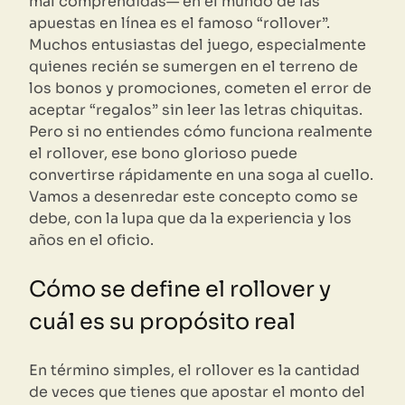
mal comprendidas— en el mundo de las
apuestas en línea es el famoso “rollover”.
Muchos entusiastas del juego, especialmente
quienes recién se sumergen en el terreno de
los bonos y promociones, cometen el error de
aceptar “regalos” sin leer las letras chiquitas.
Pero si no entiendes cómo funciona realmente
el rollover, ese bono glorioso puede
convertirse rápidamente en una soga al cuello.
Vamos a desenredar este concepto como se
debe, con la lupa que da la experiencia y los
años en el oficio.
Cómo se define el rollover y
cuál es su propósito real
En término simples, el rollover es la cantidad
de veces que tienes que apostar el monto del