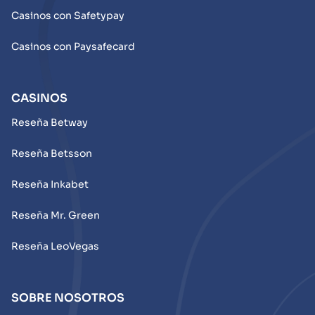
Casinos con Safetypay
Casinos con Paysafecard
CASINOS
Reseña Betway
Reseña Betsson
Reseña Inkabet
Reseña Mr. Green
Reseña LeoVegas
SOBRE NOSOTROS