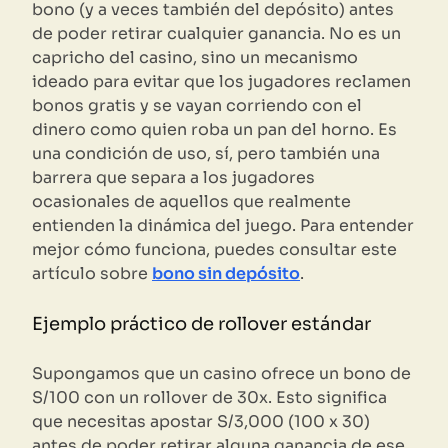
bono (y a veces también del depósito) antes
de poder retirar cualquier ganancia. No es un
capricho del casino, sino un mecanismo
ideado para evitar que los jugadores reclamen
bonos gratis y se vayan corriendo con el
dinero como quien roba un pan del horno. Es
una condición de uso, sí, pero también una
barrera que separa a los jugadores
ocasionales de aquellos que realmente
entienden la dinámica del juego. Para entender
mejor cómo funciona, puedes consultar este
artículo sobre
bono sin depósito
.
Ejemplo práctico de rollover estándar
Supongamos que un casino ofrece un bono de
S/100 con un rollover de 30x. Esto significa
que necesitas apostar S/3,000 (100 x 30)
antes de poder retirar alguna ganancia de ese