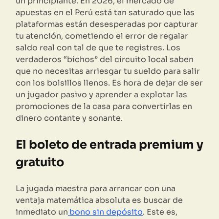
un principiante. En 2026, el mercado de
apuestas en el Perú está tan saturado que las
plataformas están desesperadas por capturar
tu atención, cometiendo el error de regalar
saldo real con tal de que te registres. Los
verdaderos “bichos” del circuito local saben
que no necesitas arriesgar tu sueldo para salir
con los bolsillos llenos. Es hora de dejar de ser
un jugador pasivo y aprender a explotar las
promociones de la casa para convertirlas en
dinero contante y sonante.
El boleto de entrada premium y
gratuito
La jugada maestra para arrancar con una
ventaja matemática absoluta es buscar de
inmediato un
bono sin depósito
. Este es,