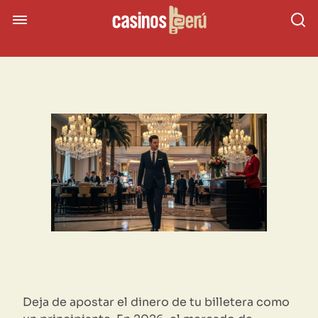
Deja de apostar el dinero de tu billetera como