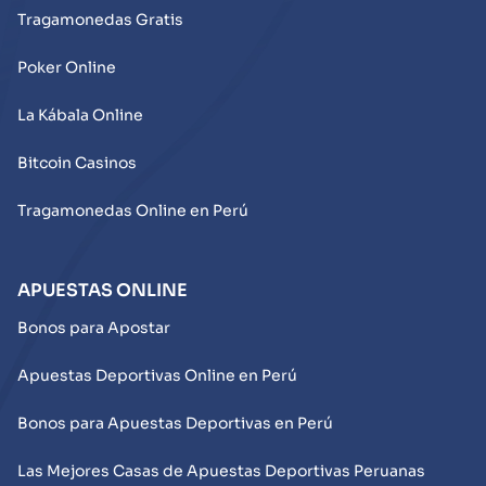
Tragamonedas Gratis
Poker Online
La Kábala Online
Bitcoin Casinos
Tragamonedas Online en Perú
APUESTAS ONLINE
Bonos para Apostar
Apuestas Deportivas Online en Perú
Bonos para Apuestas Deportivas en Perú
Las Mejores Casas de Apuestas Deportivas Peruanas