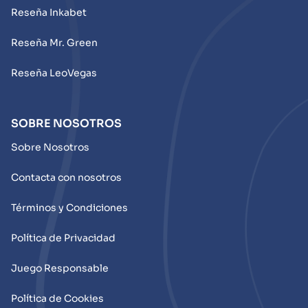
Reseña Inkabet
Reseña Mr. Green
Reseña LeoVegas
SOBRE NOSOTROS
Sobre Nosotros
Contacta con nosotros
Términos y Condiciones
Política de Privacidad
Juego Responsable
Política de Cookies