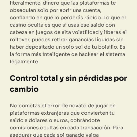
literalmente, dinero que las plataformas te
obsequian solo por abrir una cuenta,
confiando en que lo perderás rápido. Lo que el
casino oculta es que si usas ese saldo con
cabeza en juegos de alta volatilidad y liberas el
rollover, puedes retirar ganancias líquidas sin
haber depositado un solo sol de tu bolsillo. Es
la forma más inteligente de hackear el sistema
legalmente.
Control total y sin pérdidas por
cambio
No cometas el error de novato de jugar en
plataformas extranjeras que convierten tu
saldo a dólares o euros, cobrándote
comisiones ocultas en cada transacción. Para
asegurar que cada sol ganado valga