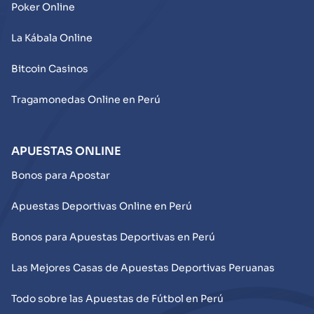
Poker Online
La Kábala Online
Bitcoin Casinos
Tragamonedas Online en Perú
APUESTAS ONLINE
Bonos para Apostar
Apuestas Deportivas Online en Perú
Bonos para Apuestas Deportivas en Perú
Las Mejores Casas de Apuestas Deportivas Peruanas
Todo sobre las Apuestas de Fútbol en Perú