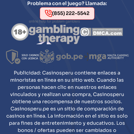
Problema con el juego? Llamada:
(855) 222-5542
Publicidad: Casinosperu contiene enlaces a
minoristas en línea en su sitio web. Cuando las
personas hacen clic en nuestros enlaces
vinculados y realizan una compra, Casinosperu
obtiene una recompensa de nuestros socios.
Casinosperu.pe es un sitio de comparación de
casinos en línea. La información en el sitio es solo
para fines de entretenimiento y educativos. Los
bonos / ofertas pueden ser cambiados o