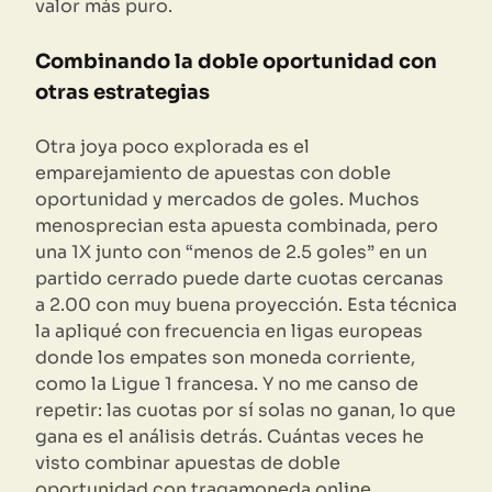
valor más puro.
Combinando la doble oportunidad con
otras estrategias
Otra joya poco explorada es el
emparejamiento de apuestas con doble
oportunidad y mercados de goles. Muchos
menosprecian esta apuesta combinada, pero
una 1X junto con “menos de 2.5 goles” en un
partido cerrado puede darte cuotas cercanas
a 2.00 con muy buena proyección. Esta técnica
la apliqué con frecuencia en ligas europeas
donde los empates son moneda corriente,
como la Ligue 1 francesa. Y no me canso de
repetir: las cuotas por sí solas no ganan, lo que
gana es el análisis detrás. Cuántas veces he
visto combinar apuestas de doble
oportunidad con tragamoneda online